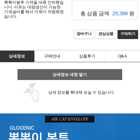
뽁뽁이봉투 가격을 대폭 인하했습
니
니다. 이유는 대량생산이 가능한
기계설비를 해서 더욱더 저렴해졌
다.
29,300
총 상품 금액
원
습니다.
회
장바구니
관심상품
구매하기
원
가
입
상세정보
구매안내
상품후기
Q&A
상세정보 새창 열기
로
그
상세 정보를 확대해 보실 수 있습니다.
인
전
체
메
뉴