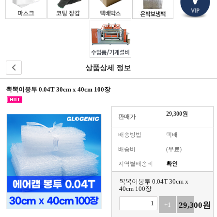
원
으
로
가
입
하
시
상품상세 정보
면
더
뽁뽁이봉투 0.04T 30cm x 40cm 100장
많
은
정
29,300
원
판매가
보
와
배송방법
택배
혜
택
배송비
(무료)
을
지역별배송비
확인
받
으
뽁뽁이봉투 0.04T 30cm x
실
40cm 100장
수
29,300
원
+1
-1
있
습