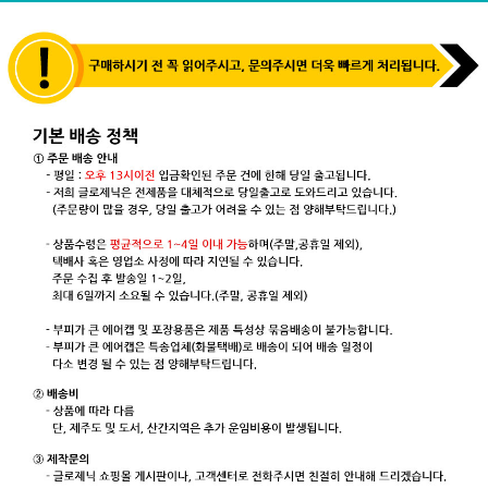
기
FAQ
이
용
안
내
개
인
정
보
보
호
정
책
관
최
심
근
상
본
품
상
품
주
문
조
회