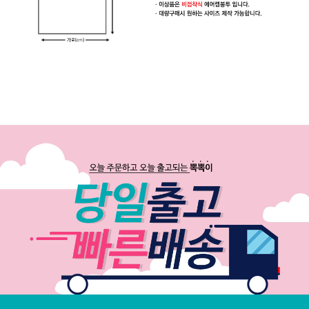
이
은
박
보
냉
백
택
배
박
스
생
활
용
품
공
지
사
항
문
의
하