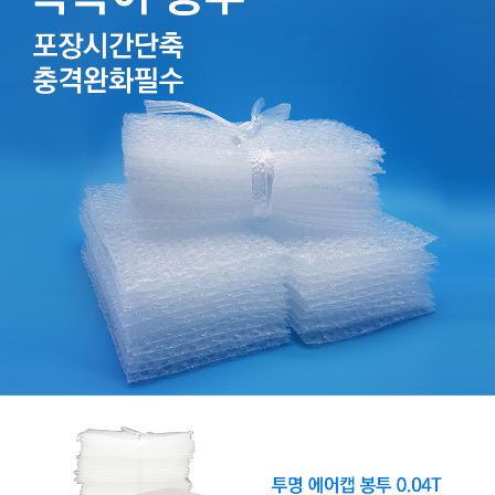
보
기
포
장
뽁
뽁
이
뽁
뽁
이
봉
투
발
포
지
포
장
랩
폼
포