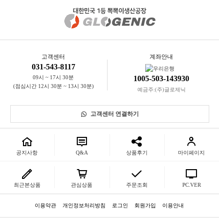
니다.)
※ 고객님의 마음이 바뀌어 교환, 반품을 하실 경우 상품반송 비용은 고
객님께서 부담하셔야 합니다.
(색상 교환, 사이즈 교환 등 포함)
고객센터
계좌안내
031-543-8117
09시 ~ 17시 30분
1005-503-143930
(점심시간 12시 30분 ~ 13시 30분)
예금주:(주)글로제닉
고객센터 연결하기
공지사항
Q&A
상품후기
마이페이지
최근본상품
관심상품
주문조회
PC.VER
이용약관
개인정보처리방침
로그인
회원가입
이용안내