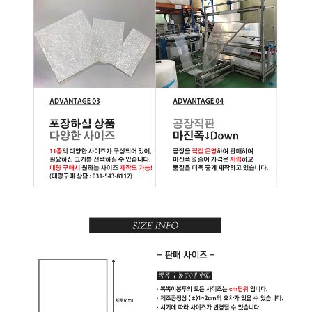
용
채
널
글
로
제
닉
수
입
품
기
계
설
비
용
차
배
송
블
랙
.
핑
크
뽁
뽁