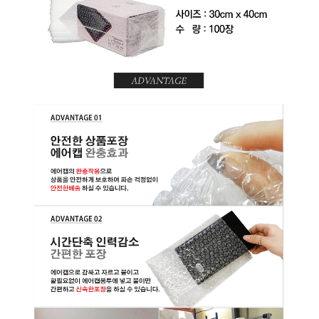
미
박
스
테
이
프
택
배
봉
투
마
스
크
코
팅
장
갑
멤
버
쉽
전