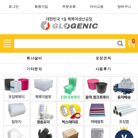
로그인
회원가입
주문조회
마이쇼핑
장바구니
카테고리
고
0
객
님
회사설비
포장견적
은
현
기타문의
사용후기
재
로
그
아
웃
중
이
십
니
다.
회