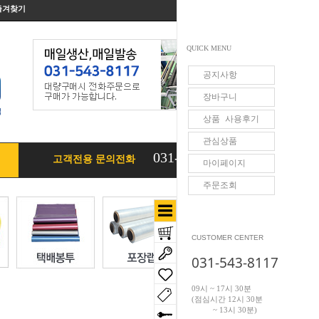
즐겨찾기
QUICK MENU
공지사항
장바구니
상품 사용후기
관심상품
031-543-8117
고객전용 문의전화
마이페이지
주문조회
CUSTOMER CENTER
031-543-8117
09시 ~ 17시 30분
(점심시간 12시 30분
~ 13시 30분)