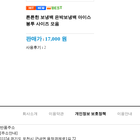
튼튼한 보냉백 은박보냉백 아이스
봉투 사이즈 모음
판매가
17,000 원
:
사용후기
:
2
회사소개
이용약관
개인정보 보호정책
이용안내
반품주소
[주소안내]
11154 경기도 포천시 군내면 용정경제로1길 72