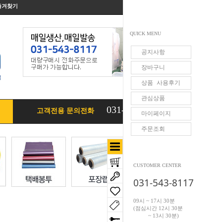
즐겨찾기
QUICK MENU
공지사항
장바구니
상품 사용후기
관심상품
031-543-8117
고객전용 문의전화
마이페이지
주문조회
CUSTOMER CENTER
031-543-8117
09시 ~ 17시 30분
(점심시간 12시 30분
~ 13시 30분)