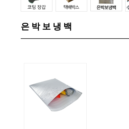
은박보냉백